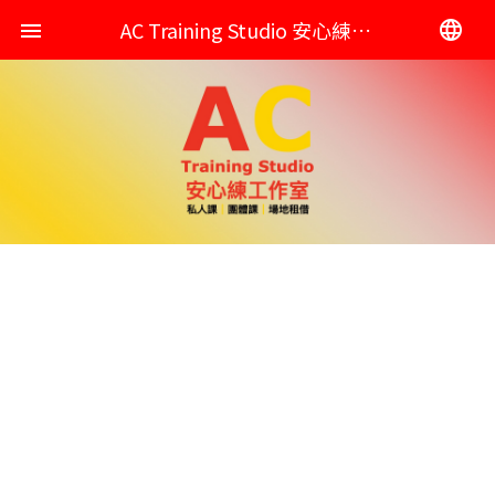
AC Training Studio 安心練工作室
language
menu